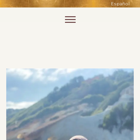
such as accessing secure areas
Español
of the website. Without them,
services you have asked for, like
Skip to content
shopping baskets or e-billing,
cannot be provided.
Always active
SAVE